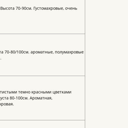
Высота 70-90см. Густомахровые, очень
та 70-80/100см. ароматные, полумахровые
.
атистыми темно красными цветками
куста 80-100см. Ароматная,
хровая.