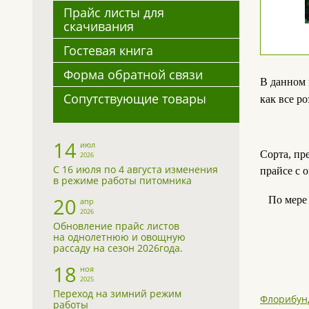
Прайс листы для
скачивания
Гостевая книга
Форма обратной связи
В данном 
Сопутствующие товары
как все р
14
июл
Сорта, пр
2026
С 16 июля по 4 августа изменения
прайсе с 
в режиме работы питомника
20
По мере п
апр
2026
Обновление прайс листов
на однолетнюю и овощную
рассаду на сезон 2026года.
18
ноя
2025
Переход на зимний режим
Флорибун
работы