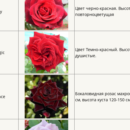
Цвет черно-красная. Высот
y
повторноцветущая
Цвет Темно-красный. Высот
gic
душистые.
Бокаловидная розас махро
nce
см, высота куста 120-150 