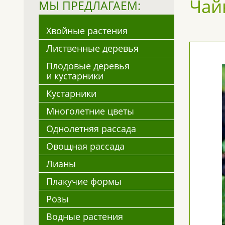
Чай
МЫ ПРЕДЛАГАЕМ:
Хвойные растения
Лиственные деревья
Плодовые деревья
и кустарники
Кустарники
Многолетние цветы
Однолетняя рассада
Овощная рассада
Лианы
Плакучие формы
Розы
Водные растения