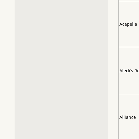
Acapella
Aleck’s R
Alliance