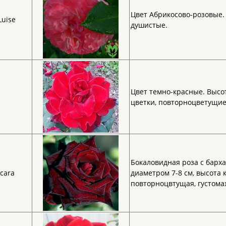
Цвет Абрикосово-розовые. 
Luise
душистые.
Цвет темно-красные. Высо
e
цветки, повторноцветущие
Бокаловидная роза с барх
ccara
диаметром 7-8 см, высота 
повторноцвтущая, густома