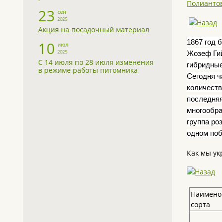
Полианто
23
сен
2025
Акция на посадочный материал
1867 год 
10
июл
2025
Жозеф Гий
С 14 июля по 28 июля изменения
гибридные
в режиме работы питомника
Сегодня ч
количеств
последняя
многообра
группа ро
одном поб
Как мы ук
Наимено
сорта