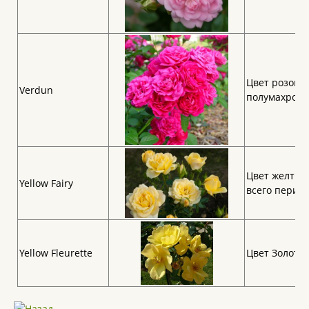
Цвет розовая
Verdun
полумахрова
Цвет желтые.
Yellow Fairy
всего период
Yellow Fleurette
Цвет Золотис