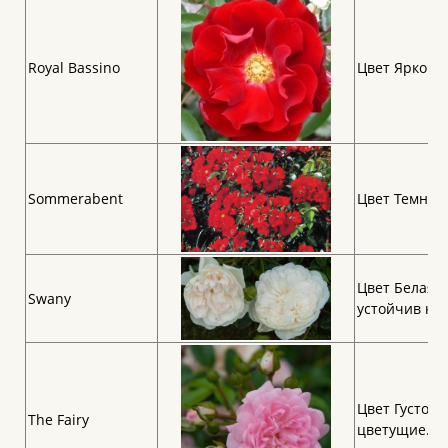
Royal Bassino
Цвет Ярко кр
Sommerabent
Цвет Темно-к
Цвет Белая .
Swany
устойчив к б
Цвет Густо-р
The Fairy
цветущие.