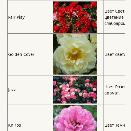
Цвет Светло-
Fair Play
цветение об
слабоаромат
Golden Cover
Цвет светло 
Цвет Розовая
Jazz
аромат.
Knirps
Цвет Темно-р