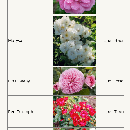
Marysa
Цвет Чисто б
Pink Swany
Цвет Розовая
Red Triumph
Цвет Темно-к