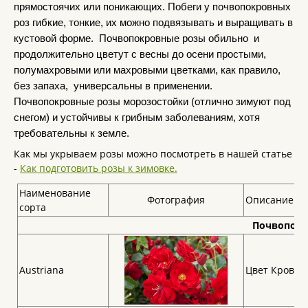
прямостоячих или поникающих. Побеги у почвопокровных
роз гибкие, тонкие, их можно подвязывать и выращивать в
кустовой форме. Почвопокровные розы обильно и
продолжительно цветут с весны до осени простыми,
полумахровыми или махровыми цветками, как правило,
без запаха, универсальны в применении.
Почвопокровные розы морозостойки (отлично зимуют под
снегом) и устойчивы к грибным заболеваниям, хотя
требовательны к земле.
Как мы укрываем розы можно посмотреть в нашей статье
-
Как подготовить розы к зимовке.
Наименование
Фотография
Описание со
сорта
Почвопок
Austriana
Цвет Кроваво