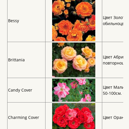
Цвет Золотис
Bessy
обильноцвет
Цвет Абрикос
Brittania
повторноцве
Цвет Малино
Candy Cover
50-100см. О
Charming Cover
Цвет Оранжев