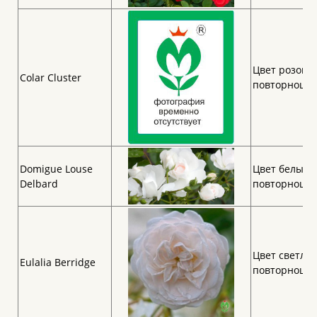
Цвет розовые
Colar Cluster
повторноцве
Domigue Louse
Цвет белый.
Delbard
повторноцве
Цвет светло-
Eulalia Berridge
повторноцве