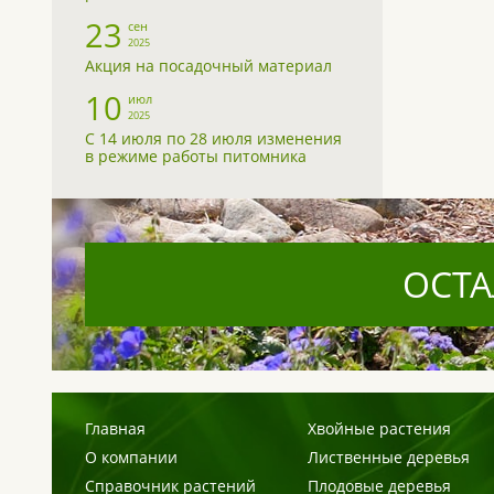
23
сен
2025
Акция на посадочный материал
10
июл
2025
С 14 июля по 28 июля изменения
в режиме работы питомника
ОСТА
Главная
Хвойные растения
О компании
Лиственные деревья
Справочник растений
Плодовые деревья