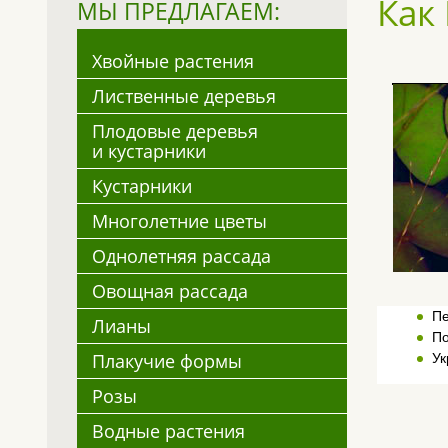
Как
МЫ ПРЕДЛАГАЕМ:
Хвойные растения
Лиственные деревья
Плодовые деревья
и кустарники
Кустарники
Многолетние цветы
Однолетняя рассада
Овощная рассада
Пе
Лианы
По
Плакучие формы
Ук
Розы
Водные растения