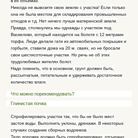
в их объемах.
Никогда не вывозите свою землю с участка! Если только
она не была местом для складирования промышленных
отходов и т.д. Нет ничего лучше материнской земли.
Правда, столкнулись мы однажды с участком под
Васкелово, который находится на болоте с 12 метрами
торфа. Люди делали гати из автомобильных покрышек и
горбыля, ставили дома на 20 м. сваях, но не бросали
свои шестисоточные участки. Но речь не об этих
трудолюбивых жителях болот.
Надо помнить, что в основном, грунт должен быть,
рассыпчатым, питательным и удерживать достаточное
количество влаги.
Что можно порекомендовать?
Глинистая почва
Спрофилировать участок так, что бы не было мест
застоя воды. Выполнить уклоны, дренажи. В некоторых
случаях создание сборных водоемов.
Тело дорожек должно быть спрофилировано, отсыпано